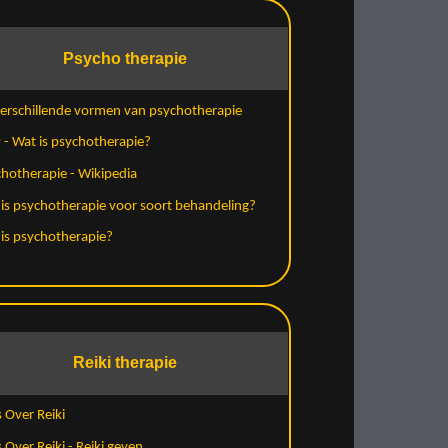
Psycho therapie
erschillende vormen van psychotherapie
- Wat is psychotherapie?
hotherapie - Wikipedia
is psychotherapie voor soort behandeling?
is psychotherapie?
Reiki therapie
s Over Reiki
s Over Reiki - Reiki geven