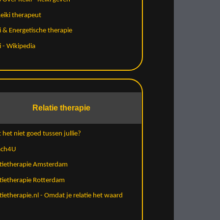
eiki therapeut
i & Energetische therapie
i - Wikipedia
Relatie therapie
 het niet goed tussen jullie?
ach4U
atietherapie Amsterdam
tietherapie Rotterdam
tietherapie.nl - Omdat je relatie het waard