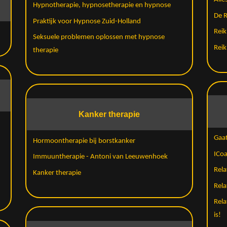
Hypnotherapie, hypnosetherapie en hypnose
De R
Praktijk voor Hypnose Zuid-Holland
Reik
Seksuele problemen oplossen met hypnose
Reik
therapie
Kanker therapie
Gaat
Hormoontherapie bij borstkanker
ICo
Immuuntherapie - Antoni van Leeuwenhoek
Rel
Kanker therapie
Rela
Rela
is!